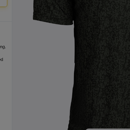
ing,
ed